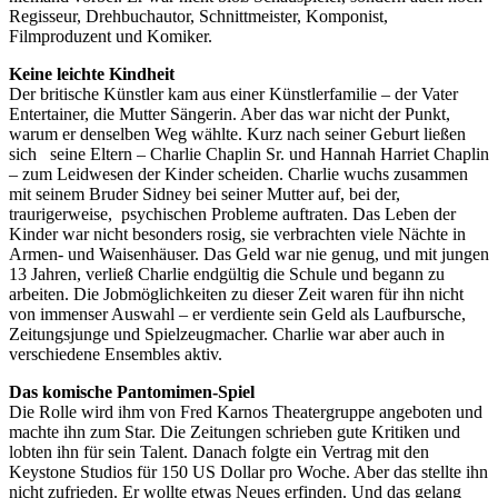
Regisseur, Drehbuchautor, Schnittmeister, Komponist,
Filmproduzent und Komiker.
Keine leichte Kindheit
Der britische Künstler kam aus einer Künstlerfamilie – der Vater
Entertainer, die Mutter Sängerin. Aber das war nicht der Punkt,
warum er denselben Weg wählte. Kurz nach seiner Geburt ließen
sich seine Eltern – Charlie Chaplin Sr. und Hannah Harriet Chaplin
– zum Leidwesen der Kinder scheiden. Charlie wuchs zusammen
mit seinem Bruder Sidney bei seiner Mutter auf, bei der,
traurigerweise, psychischen Probleme auftraten. Das Leben der
Kinder war nicht besonders rosig, sie verbrachten viele Nächte in
Armen- und Waisenhäuser. Das Geld war nie genug, und mit jungen
13 Jahren, verließ Charlie endgültig die Schule und begann zu
arbeiten. Die Jobmöglichkeiten zu dieser Zeit waren für ihn nicht
von immenser Auswahl – er verdiente sein Geld als Laufbursche,
Zeitungsjunge und Spielzeugmacher. Charlie war aber auch in
verschiedene Ensembles aktiv.
Das komische Pantomimen-Spiel
Die Rolle wird ihm von Fred Karnos Theatergruppe angeboten und
machte ihn zum Star. Die Zeitungen schrieben gute Kritiken und
lobten ihn für sein Talent. Danach folgte ein Vertrag mit den
Keystone Studios für 150 US Dollar pro Woche. Aber das stellte ihn
nicht zufrieden. Er wollte etwas Neues erfinden. Und das gelang