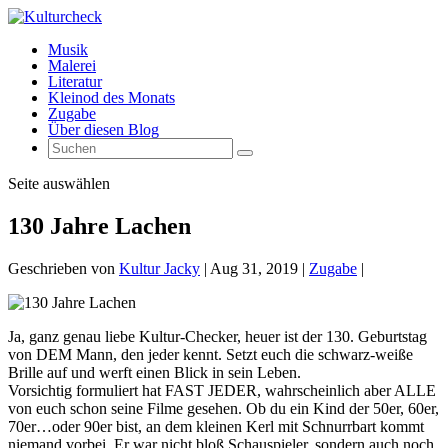
Musik
Malerei
Literatur
Kleinod des Monats
Zugabe
Über diesen Blog
Seite auswählen
130 Jahre Lachen
Geschrieben von
Kultur Jacky
|
Aug 31, 2019
|
Zugabe
|
Ja, ganz genau liebe Kultur-Checker, heuer ist der 130. Geburtstag
von DEM Mann, den jeder kennt. Setzt euch die schwarz-weiße
Brille auf und werft einen Blick in sein Leben.
Vorsichtig formuliert hat FAST JEDER, wahrscheinlich aber ALLE
von euch schon seine Filme gesehen. Ob du ein Kind der 50er, 60er,
70er…oder 90er bist, an dem kleinen Kerl mit Schnurrbart kommt
niemand vorbei. Er war nicht bloß Schauspieler, sondern auch noch