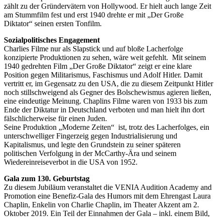
zählt zu der Gründervätern von Hollywood. Er hielt auch lange Zeit
am Stummfilm fest und erst 1940 drehte er mit „Der Große
Diktator“ seinen ersten Tonfilm.
Sozialpolitisches Engagement
Charlies Filme nur als Slapstick und auf bloße Lacherfolge
konzipierte Produktionen zu sehen, wäre weit gefehlt. Mit seinem
1940 gedrehten Film „Der Große Diktator“ zeigt er eine klare
Position gegen Militarismus, Faschismus und Adolf Hitler. Damit
vertritt er, im Gegensatz zu den USA, die zu diesem Zeitpunkt Hitler
noch stillschweigend als Gegner des Bolschewismus agieren ließen,
eine eindeutige Meinung. Chaplins Filme waren von 1933 bis zum
Ende der Diktatur in Deutschland verboten und man hielt ihn dort
fälschlicherweise für einen Juden.
Seine Produktion „Moderne Zeiten“ ist, trotz des Lacherfolges, ein
unterschwelliger Fingerzeig gegen Industrialisierung und
Kapitalismus, und legte den Grundstein zu seiner späteren
politischen Verfolgung in der McCarthy-Ära und seinem
Wiedereinreiseverbot in die USA von 1952.
Gala zum 130. Geburtstag
Zu diesem Jubiläum veranstaltet die VENIA Audition Academy and
Promotion eine Benefiz-Gala des Humors mit dem Ehrengast Laura
Chaplin, Enkelin von Charlie Chaplin, im Theater Akzent am 2.
Oktober 2019. Ein Teil der Einnahmen der Gala – inkl. einem Bild,