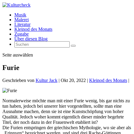
Musik
Malerei
Literatur
Kleinod des Monats
Zugabe
Über diesen Blog
Seite auswählen
Furie
Geschrieben von
Kultur Jack
|
Okt 20, 2022
|
Kleinod des Monats
|
Normalerweise möchte man mit einer Furie wenig, bis gar nichts zu
tun haben, jedoch bei unserer hier vorgestellten, sollte man eine
Ausnahme machen, denn sie ist eine Kunstschöpfung von hoher
Qualität. Jedoch woher kommt eigentlich dieser minder begehrte
Titel, der noch dazu in der Frauenwelt etabliert ist?
Die Furien entspringen der griechischen Mythologie, wo sie aber als
„Erinnyen“ bezeichnet werden, und sind drei Rache-Göttinnen.