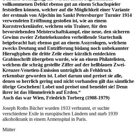
vollkommenen Defekt ebenso gut an einem Schachspieler
feststellen können, welcher auf die Möglichkeit einer Variante
der erstmals von Aljechin im Sankt Petersburger Turnier 1914
verwendeten Eröffnung gestoßen ist, wie an einem
Kurzstreckenläufer, welchem sein Trainer, für den
bevorstehenden Meisterschaftskampf, eine neue, den sicheren
Gewinn zweier Zehntelsekunden verheißende Startechnik
beigebracht hat; ebenso gut an einem Assyrologen, welchem
zwecks Deutung und Entzifferung bislang noch unbekannter
Hieroglyphen die dritte Zeile einer kürzlich entdeckten
Grabinschrift übergeben wurde, wie an einem Philatelisten,
welchem die schräg gestellte Ziffer auf der hellblauen Zwei-
Kreuzer-Venetien-Emission untrüglich als Fehldruck
erkennbar geworden ist. Lobet darum und preiset sie alle,
denen so herrlich gering und nicht vorhanden gilt das sämtliche
übrige Geschehen! Lobet und preiset und beneidet sie! Denn
ihrer ist das Himmelreich auf Erden.“
Auch das war Wien, Friedrich Torberg (1908-1979)
Joseph Roths Bücher wurden 1933 verbrannt, er suchte
verschiedene Exile in europäischen Ländern und starb 1939
alkoholkrank in einem Armenspital in Paris.
Mütter