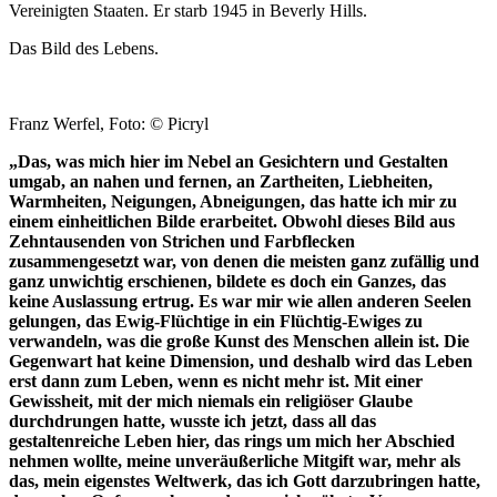
Vereinigten Staaten. Er starb 1945 in Beverly Hills.
Das Bild des Lebens.
Franz Werfel, Foto: © Picryl
„Das, was mich hier im Nebel an Gesichtern und Gestalten
umgab, an nahen und fernen, an Zartheiten, Liebheiten,
Warmheiten, Neigungen, Abneigungen, das hatte ich mir zu
einem einheitlichen Bilde erarbeitet. Obwohl dieses Bild aus
Zehntausenden von Strichen und Farbflecken
zusammengesetzt war, von denen die meisten ganz zufällig und
ganz unwichtig erschienen, bildete es doch ein Ganzes, das
keine Auslassung ertrug. Es war mir wie allen anderen Seelen
gelungen, das Ewig-Flüchtige in ein Flüchtig-Ewiges zu
verwandeln, was die große Kunst des Menschen allein ist. Die
Gegenwart hat keine Dimension, und deshalb wird das Leben
erst dann zum Leben, wenn es nicht mehr ist. Mit einer
Gewissheit, mit der mich niemals ein religiöser Glaube
durchdrungen hatte, wusste ich jetzt, dass all das
gestaltenreiche Leben hier, das rings um mich her Abschied
nehmen wollte, meine unveräußerliche Mitgift war, mehr als
das, mein eigenstes Weltwerk, das ich Gott darzubringen hatte,