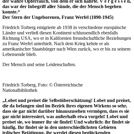
der wahre Opferrauch, von dem er sich nährte. V e r g e s s e n,
das war der Inbegriff aller Sünde, die der Mensch begehen
konnte.“
Der Stern der Ungeborenen, Franz Werfel (1890-1945)
Friedrich Torberg emigrierte ab 1938 in verschiedene europäische
Länder und verließ diesen Kontinent schlussendlich ebenfalls
Richtung USA, wo er in Kalifornien freundschaftliche Beziehungen
zu Franz Werfel unterhielt. Nach dem Krieg kehrte er als
amerikanischer Staatsbürger nach Wien zurück, wo er bis zu seinem
Lebensende blieb.
Der Mensch und seine Leidenschaften.
Friedrich Torberg, Foto: © Österreichische
Nationalbibliothek
„Lobet und preiset die Selbstüberschätzung! Lobet und preiset,
die da befangen sind im Bezirk ihres eigenen Wirkens so sehr,
dass sie gar nicht darüber hinauszusehen vermögen, dass es sie
gar nicht interessiert, was außerhalb etwa vorgeht! Lobet und
preiset sie, wo immer ihr sie findet! Und wahrlich: ihr findet sie
häufig. Ihr findet sie in den unterschiedlichsten Gebieten
irdischer Betätigung, ihr werdet diesen beglückenden