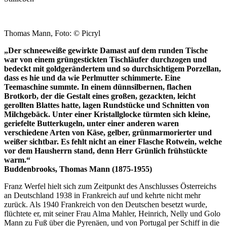
Thomas Mann, Foto: © Picryl
„Der schneeweiße gewirkte Damast auf dem runden Tische
war von einem grüngestickten Tischläufer durchzogen und
bedeckt mit goldgerändertem und so durchsichtigem Porzellan,
dass es hie und da wie Perlmutter schimmerte. Eine
Teemaschine summte. In einem dünnsilbernen, flachen
Brotkorb, der die Gestalt eines großen, gezackten, leicht
gerollten Blattes hatte, lagen Rundstücke und Schnitten von
Milchgebäck. Unter einer Kristallglocke türmten sich kleine,
geriefelte Butterkugeln, unter einer anderen waren
verschiedene Arten von Käse, gelber, grünmarmorierter und
weißer sichtbar. Es fehlt nicht an einer Flasche Rotwein, welche
vor dem Hausherrn stand, denn Herr Grünlich frühstückte
warm.“
Buddenbrooks, Thomas Mann (1875-1955)
Franz Werfel hielt sich zum Zeitpunkt des Anschlusses Österreichs
an Deutschland 1938 in Frankreich auf und kehrte nicht mehr
zurück. Als 1940 Frankreich von den Deutschen besetzt wurde,
flüchtete er, mit seiner Frau Alma Mahler, Heinrich, Nelly und Golo
Mann zu Fuß über die Pyrenäen, und von Portugal per Schiff in die