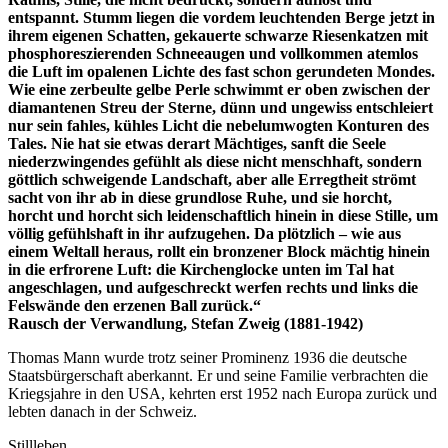
entspannt. Stumm liegen die vordem leuchtenden Berge jetzt in
ihrem eigenen Schatten, gekauerte schwarze Riesenkatzen mit
phosphoreszierenden Schneeaugen und vollkommen atemlos
die Luft im opalenen Lichte des fast schon gerundeten Mondes.
Wie eine zerbeulte gelbe Perle schwimmt er oben zwischen der
diamantenen Streu der Sterne, dünn und ungewiss entschleiert
nur sein fahles, kühles Licht die nebelumwogten Konturen des
Tales. Nie hat sie etwas derart Mächtiges, sanft die Seele
niederzwingendes gefühlt als diese nicht menschhaft, sondern
göttlich schweigende Landschaft, aber alle Erregtheit strömt
sacht von ihr ab in diese grundlose Ruhe, und sie horcht,
horcht und horcht sich leidenschaftlich hinein in diese Stille, um
völlig gefühlshaft in ihr aufzugehen. Da plötzlich – wie aus
einem Weltall heraus, rollt ein bronzener Block mächtig hinein
in die erfrorene Luft: die Kirchenglocke unten im Tal hat
angeschlagen, und aufgeschreckt werfen rechts und links die
Felswände den erzenen Ball zurück.“
Rausch der Verwandlung, Stefan Zweig (1881-1942)
Thomas Mann wurde trotz seiner Prominenz 1936 die deutsche
Staatsbürgerschaft aberkannt. Er und seine Familie verbrachten die
Kriegsjahre in den USA, kehrten erst 1952 nach Europa zurück und
lebten danach in der Schweiz.
Stillleben