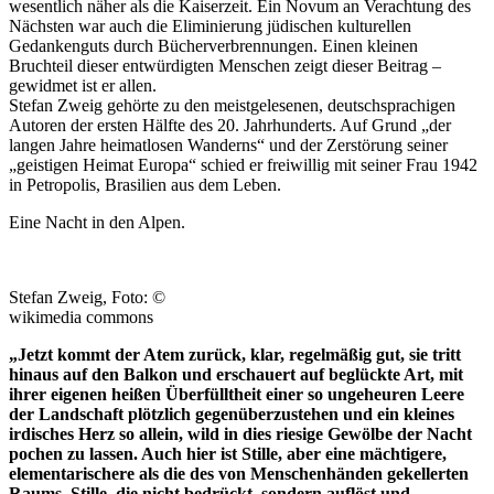
wesentlich näher als die Kaiserzeit. Ein Novum an Verachtung des
Nächsten war auch die Eliminierung jüdischen kulturellen
Gedankenguts durch Bücherverbrennungen. Einen kleinen
Bruchteil dieser entwürdigten Menschen zeigt dieser Beitrag –
gewidmet ist er allen.
Stefan Zweig gehörte zu den meistgelesenen, deutschsprachigen
Autoren der ersten Hälfte des 20. Jahrhunderts. Auf Grund „der
langen Jahre heimatlosen Wanderns“ und der Zerstörung seiner
„geistigen Heimat Europa“ schied er freiwillig mit seiner Frau 1942
in Petropolis, Brasilien aus dem Leben.
Eine Nacht in den Alpen.
Stefan Zweig, Foto: ©
wikimedia commons
„Jetzt kommt der Atem zurück, klar, regelmäßig gut, sie tritt
hinaus auf den Balkon und erschauert auf beglückte Art, mit
ihrer eigenen heißen Überfülltheit einer so ungeheuren Leere
der Landschaft plötzlich gegenüberzustehen und ein kleines
irdisches Herz so allein, wild in dies riesige Gewölbe der Nacht
pochen zu lassen. Auch hier ist Stille, aber eine mächtigere,
elementarischere als die des von Menschenhänden gekellerten
Raums, Stille, die nicht bedrückt, sondern auflöst und