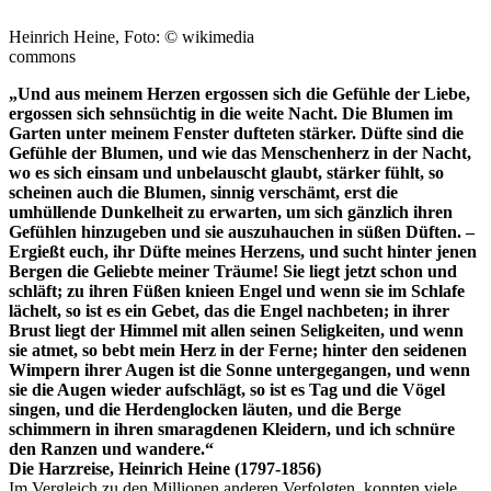
Heinrich Heine, Foto: © wikimedia
commons
„Und aus meinem Herzen ergossen sich die Gefühle der Liebe,
ergossen sich sehnsüchtig in die weite Nacht. Die Blumen im
Garten unter meinem Fenster dufteten stärker. Düfte sind die
Gefühle der Blumen, und wie das Menschenherz in der Nacht,
wo es sich einsam und unbelauscht glaubt, stärker fühlt, so
scheinen auch die Blumen, sinnig verschämt, erst die
umhüllende Dunkelheit zu erwarten, um sich gänzlich ihren
Gefühlen hinzugeben und sie auszuhauchen in süßen Düften. –
Ergießt euch, ihr Düfte meines Herzens, und sucht hinter jenen
Bergen die Geliebte meiner Träume! Sie liegt jetzt schon und
schläft; zu ihren Füßen knieen Engel und wenn sie im Schlafe
lächelt, so ist es ein Gebet, das die Engel nachbeten; in ihrer
Brust liegt der Himmel mit allen seinen Seligkeiten, und wenn
sie atmet, so bebt mein Herz in der Ferne; hinter den seidenen
Wimpern ihrer Augen ist die Sonne untergegangen, und wenn
sie die Augen wieder aufschlägt, so ist es Tag und die Vögel
singen, und die Herdenglocken läuten, und die Berge
schimmern in ihren smaragdenen Kleidern, und ich schnüre
den Ranzen und wandere.“
Die Harzreise, Heinrich Heine (1797-1856)
Im Vergleich zu den Millionen anderen Verfolgten, konnten viele