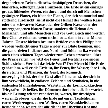
degenerierten Briten, die schweinsköpfigen Deutschen, die
blasierten, selbstgefälligen Franzosen. Die Erde ist ein einziges
großes fühlendes Wesen, ein durch und durch mit Menschen
gesättigter Planet, ein lebender Planet, der sich stammelnd und
stotternd ausdrückt; sie ist nicht die Heimat der weißen Rasse
oder der schwarzen Rasse oder der Gelben Rasse oder der
untergegangenen blauen Rasse, sondern die Heimat des
Menschen, und alle Menschen sind vor Gott gleich und werden
ihre Chance erhalten, wenn nicht heute, dann in einer Million
Jahren. Unsere kleinen braunen Brüder von den Philippinen
werden vielleicht eines Tages wieder zur Blüte kommen, und
die gemordeten Indianer aus Nord- und Südamerika werden
auch eines schönen Tages wieder zum Leben erwachen, über
die Prärie reiten, wo jetzt die Feuer und Pestilenz speienden
Städte stehen. Wer hat das letzte Wort? Der Mensch! Die Erde
gehört ihm, weil er die Erde ist, ihr Feuer, ihr Wasser, ihre Luft,
ihre Steine und Pflanzen, ihr Geist, der kosmisch,
unvergänglich ist, der der Geist aller Planeten ist, der sich in
ihm verwirklicht, in endlosen Zeichen und Symbolen, in nie
endenden Manifestationen. Wartet nur, ihr kosmokokkischen
Telegrafen – Scheißer, ihr Dämonen dort oben, die ihr wartet,
bis die Leitung wieder repariert ist; wartet, ihr dreckigen
weißen Eroberer, die ihr die Erde mit euren Teufelshufen,
euren Werkzeugen, euren Waffen, euren Krankheitskeimen
besudelt habt, wartet, ihr alle die ihr im Überfluss lebt und