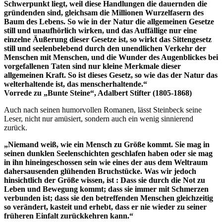
Schwerpunkt liegt, weil diese Handlungen die dauernden die
gründenden sind, gleichsam die Millionen Wurzelfasern des
Baum des Lebens. So wie in der Natur die allgemeinen Gesetze
still und unaufhörlich wirken, und das Auffällige nur eine
einzelne Äußerung dieser Gesetze ist, so wirkt das Sittengesetz
still und seelenbelebend durch den unendlichen Verkehr der
Menschen mit Menschen, und die Wunder des Augenblickes bei
vorgefallenen Taten sind nur kleine Merkmale dieser
allgemeinen Kraft. So ist dieses Gesetz, so wie das der Natur das
welterhaltende ist, das menscherhaltende.“
Vorrede zu „Bunte Steine“, Adalbert Stifter (1805-1868)
Auch nach seinen humorvollen Romanen, lässt Steinbeck seine
Leser, nicht nur amüsiert, sondern auch ein wenig sinnierend
zurück.
„Niemand weiß, wie ein Mensch zu Größe kommt. Sie mag in
seinen dunklen Seelenschichten geschlafen haben oder sie mag
in ihn hineingeschossen sein wie eines der aus dem Weltraum
dahersausenden glühenden Bruchstücke. Was wir jedoch
hinsichtlich der Größe wissen, ist : Dass sie durch die Not zu
Leben und Bewegung kommt; dass sie immer mit Schmerzen
verbunden ist; dass sie den betreffenden Menschen gleichzeitig
so verändert, kasteit und erhebt, dass er nie wieder zu seiner
früheren Einfalt zurückkehren kann.“