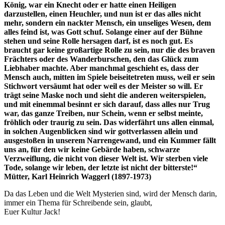
König, war ein Knecht oder er hatte einen Heiligen
darzustellen, einen Heuchler, und nun ist er das alles nicht
mehr, sondern ein nackter Mensch, ein unseliges Wesen, dem
alles feind ist, was Gott schuf. Solange einer auf der Bühne
stehen und seine Rolle hersagen darf, ist es noch gut. Es
braucht gar keine großartige Rolle zu sein, nur die des braven
Frächters oder des Wanderburschen, den das Glück zum
Liebhaber machte. Aber manchmal geschieht es, dass der
Mensch auch, mitten im Spiele beiseitetreten muss, weil er sein
Stichwort versäumt hat oder weil es der Meister so will. Er
trägt seine Maske noch und sieht die anderen weiterspielen,
und mit einemmal besinnt er sich darauf, dass alles nur Trug
war, das ganze Treiben, nur Schein, wenn er selbst meinte,
fröhlich oder traurig zu sein. Das widerfährt uns allen einmal,
in solchen Augenblicken sind wir gottverlassen allein und
ausgestoßen in unserem Narrengewand, und ein Kummer fällt
uns an, für den wir keine Gebärde haben, schwarze
Verzweiflung, die nicht von dieser Welt ist. Wir sterben viele
Tode, solange wir leben, der letzte ist nicht der bitterste!“
Mütter, Karl Heinrich Waggerl (1897-1973)
Da das Leben und die Welt Mysterien sind, wird der Mensch darin,
immer ein Thema für Schreibende sein, glaubt,
Euer Kultur Jack!