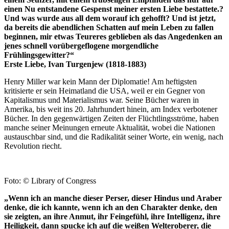
einen Nu entstandene Gespenst meiner ersten Liebe bestattete.?
Und was wurde aus all dem worauf ich gehofft? Und ist jetzt,
da bereits die abendlichen Schatten auf mein Leben zu fallen
beginnen, mir etwas Teureres geblieben als das Angedenken an
jenes schnell vorübergeflogene morgendliche
Frühlingsgewitter?“
Erste Liebe, Ivan Turgenjew (1818-1883)
Henry Miller war kein Mann der Diplomatie! Am heftigsten
kritisierte er sein Heimatland die USA, weil er ein Gegner von
Kapitalismus und Materialismus war. Seine Bücher waren in
Amerika, bis weit ins 20. Jahrhundert hinein, am Index verbotener
Bücher. In den gegenwärtigen Zeiten der Flüchtlingsströme, haben
manche seiner Meinungen erneute Aktualität, wobei die Nationen
austauschbar sind, und die Radikalität seiner Worte, ein wenig, nach
Revolution riecht.
Foto: © Library of Congress
„Wenn ich an manche dieser Perser, dieser Hindus und Araber
denke, die ich kannte, wenn ich an den Charakter denke, den
sie zeigten, an ihre Anmut, ihr Feingefühl, ihre Intelligenz, ihre
Heiligkeit, dann spucke ich auf die weißen Welteroberer, die