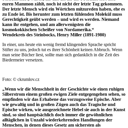
euren Mammon zählt, noch ist nicht der letzte Tag gekommen.
Der letzte Mensch wird ein Wörtchen mitzureden haben, ehe es
zu Ende ist. Bis herunter zum letzten fühlenden Molekül muss
Gerechtigkeit geübt werden – und wird es werden. Niemand
kann ihr entgehen, und am allerwenigsten die
kosmokokkischen Scheißer von Nordamerika.“
Wendekreis des Steinbocks, Henry Miller (1891-1980)
In einer, uns heute ein wenig fremd klingenden Sprache spricht
Stifter zu uns, jedoch tut es ihrer Schönheit keinen Abbruch. Wenn
man seine Bücher liest, sollte man sich gedanklich in die Zeit des
Biedermeier versetzen.
Foto: © ckrumlov.cz
„Wenn wir die Menschheit in der Geschichte wie einen ruhigen
Silberstrom einem großen ewigen Ziele entgegengehen sehen, so
empfinden wir das Erhabene das vorzugsweise Epische. Aber
wie gewaltig und in großen Zügen auch das Tragische und
Epische wirken, wie ausgezeichnete Hebel sie auch in der Kunst
sind, so sind hauptsächlich doch immer die gewöhnlichen
alltäglichen in Unzahl wiederkehrenden Handlungen der
Menschen, in denen dieses Gesetz am sichersten als