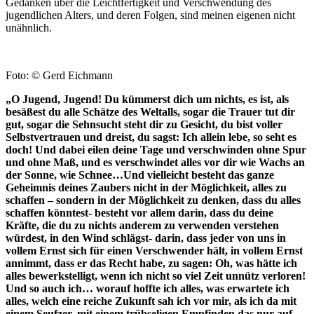
Gedanken über die Leichtfertigkeit und Verschwendung des
jugendlichen Alters, und deren Folgen, sind meinen eigenen nicht
unähnlich.
Foto: © Gerd Eichmann
„O Jugend, Jugend! Du kümmerst dich um nichts, es ist, als
besäßest du alle Schätze des Weltalls, sogar die Trauer tut dir
gut, sogar die Sehnsucht steht dir zu Gesicht, du bist voller
Selbstvertrauen und dreist, du sagst: Ich allein lebe, so seht es
doch! Und dabei eilen deine Tage und verschwinden ohne Spur
und ohne Maß, und es verschwindet alles vor dir wie Wachs an
der Sonne, wie Schnee…Und vielleicht besteht das ganze
Geheimnis deines Zaubers nicht in der Möglichkeit, alles zu
schaffen – sondern in der Möglichkeit zu denken, dass du alles
schaffen könntest- besteht vor allem darin, dass du deine
Kräfte, die du zu nichts anderem zu verwenden verstehen
würdest, in den Wind schlägst- darin, dass jeder von uns in
vollem Ernst sich für einen Verschwender hält, in vollem Ernst
annimmt, dass er das Recht habe, zu sagen: Oh, was hätte ich
alles bewerkstelligt, wenn ich nicht so viel Zeit unnütz verloren!
Und so auch ich… worauf hoffte ich alles, was erwartete ich
alles, welch eine reiche Zukunft sah ich vor mir, als ich da mit
einem Seufzer, mit einem trübseligen Empfinden das nur auf