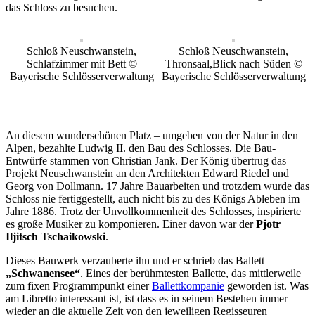
das Schloss zu besuchen.
Schloß Neuschwanstein,
Schloß Neuschwanstein,
Schlafzimmer mit Bett ©
Thronsaal,Blick nach Süden ©
Bayerische Schlösserverwaltung
Bayerische Schlösserverwaltung
An diesem wunderschönen Platz – umgeben von der Natur in den
Alpen, bezahlte Ludwig II. den Bau des Schlosses. Die Bau-
Entwürfe stammen von Christian Jank. Der König übertrug das
Projekt Neuschwanstein an den Architekten Edward Riedel und
Georg von Dollmann. 17 Jahre Bauarbeiten und trotzdem wurde das
Schloss nie fertiggestellt, auch nicht bis zu des Königs Ableben im
Jahre 1886. Trotz der Unvollkommenheit des Schlosses, inspirierte
es große Musiker zu komponieren. Einer davon war der
Pjotr
Iljitsch Tschaikowski
.
Dieses Bauwerk verzauberte ihn und er schrieb das Ballett
„Schwanensee“
. Eines der berühmtesten Ballette, das mittlerweile
zum fixen Programmpunkt einer
Ballettkompanie
geworden ist. Was
am Libretto interessant ist, ist dass es in seinem Bestehen immer
wieder an die aktuelle Zeit von den jeweiligen Regisseuren