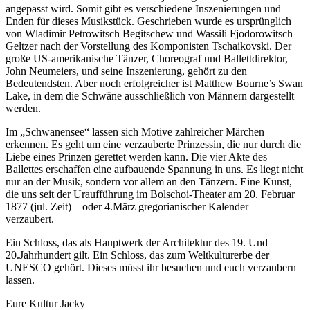
angepasst wird. Somit gibt es verschiedene Inszenierungen und
Enden für dieses Musikstück. Geschrieben wurde es ursprünglich
von Wladimir Petrowitsch Begitschew und Wassili Fjodorowitsch
Geltzer nach der Vorstellung des Komponisten Tschaikovski. Der
große US-amerikanische Tänzer, Choreograf und Ballettdirektor,
John Neumeiers, und seine Inszenierung, gehört zu den
Bedeutendsten. Aber noch erfolgreicher ist Matthew Bourne’s Swan
Lake, in dem die Schwäne ausschließlich von Männern dargestellt
werden.
Im „Schwanensee“ lassen sich Motive zahlreicher Märchen
erkennen. Es geht um eine verzauberte Prinzessin, die nur durch die
Liebe eines Prinzen gerettet werden kann. Die vier Akte des
Ballettes erschaffen eine aufbauende Spannung in uns. Es liegt nicht
nur an der Musik, sondern vor allem an den Tänzern. Eine Kunst,
die uns seit der Uraufführung im Bolschoi-Theater am 20. Februar
1877 (jul. Zeit) – oder 4.März gregorianischer Kalender –
verzaubert.
Ein Schloss, das als Hauptwerk der Architektur des 19. Und
20.Jahrhundert gilt. Ein Schloss, das zum Weltkulturerbe der
UNESCO gehört. Dieses müsst ihr besuchen und euch verzaubern
lassen.
Eure Kultur Jacky