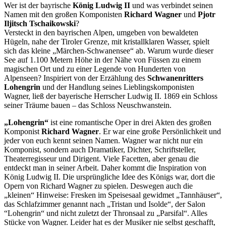
Wer ist der bayrische
König Ludwig II
und was verbindet seinen
Namen mit den großen Komponisten
Richard
Wagner
und
Pjotr
Iljitsch Tschaikowski
?
Versteckt in den bayrischen Alpen, umgeben von bewaldeten
Hügeln, nahe der Tiroler Grenze, mit kristallklaren Wasser, spielt
sich das kleine „Märchen-Schwanensee“ ab. Warum wurde dieser
See auf 1.100 Metern Höhe in der Nähe von Füssen zu einem
magischen Ort und zu einer Legende von Hunderten von
Alpenseen? Inspiriert von der Erzählung des
Schwanenritters
Lohengrin
und der Handlung seines Lieblingskomponisten
Wagner, ließ der bayerische Herrscher Ludwig II. 1869 ein Schloss
seiner Träume bauen – das Schloss Neuschwanstein.
„Lohengrin“
ist eine romantische Oper in drei Akten des großen
Komponist
Richard Wagner
. Er war eine große Persönlichkeit und
jeder von euch kennt seinen Namen. Wagner war nicht nur ein
Komponist, sondern auch Dramatiker, Dichter, Schriftsteller,
Theaterregisseur und Dirigent. Viele Facetten, aber genau die
entdeckt man in seiner Arbeit. Daher kommt die Inspiration von
König Ludwig II. Die ursprüngliche Idee des Königs war, dort die
Opern von Richard Wagner zu spielen. Deswegen auch die
„kleinen“ Hinweise: Fresken im Speisesaal gewidmet „Tannhäuser“,
das Schlafzimmer genannt nach „Tristan und Isolde“, der Salon
“Lohengrin“ und nicht zuletzt der Thronsaal zu „Parsifal“. Alles
Stücke von Wagner. Leider hat es der Musiker nie selbst geschafft,